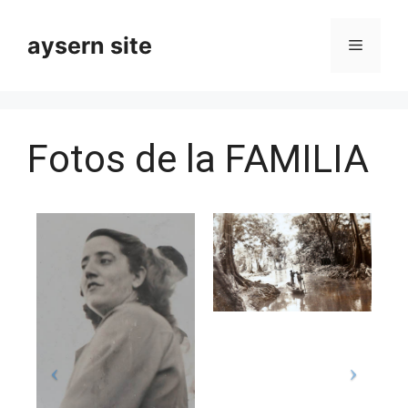
Skip
to
aysern site
Menu
content
Fotos de la FAMILIA