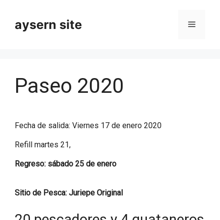
Skip
to
aysern site
Menu
content
Paseo 2020
Fecha de salida: Viernes 17 de enero 2020
Refill martes 21,
Regreso: sábado 25 de enero
Sitio de Pesca: Juriepe Original
20 pescadores y 4 guataneros