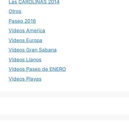
Las CAROLINAS 2014
Otros
Paseo 2016
Videos America
Videos Europa
Videos Gran Sabana
Videos Llanos
Videos Paseo de ENERO
Videos Playas